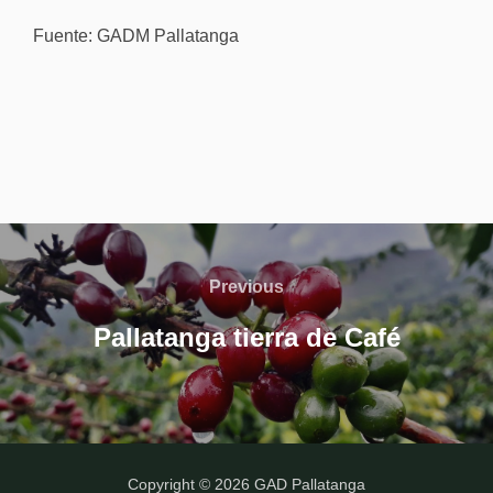
Fuente: GADM Pallatanga
Navegación
de
Previous
Previous
entradas
Pallatanga tierra de Café
Copyright © 2026 GAD Pallatanga